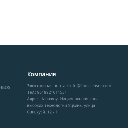
Компания
Электронная почта：info@fibossensor.com
FIBOS
Тел.: 8618921011531
Адрес: Чанчжоу, Национальная зона
высоких технологий Уцзинь, улица
Синьхуэй, 12 - 1