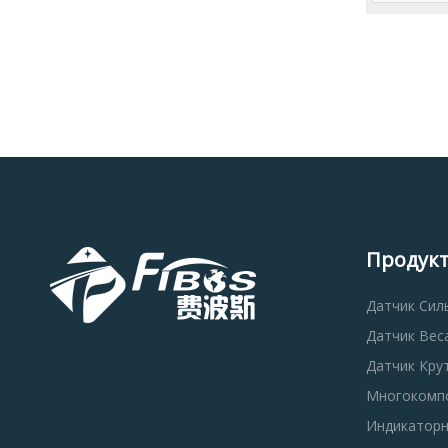
Продук
Датчик Сил
Датчик Веса
Датчик Кру
Многокомп
Индикаторн