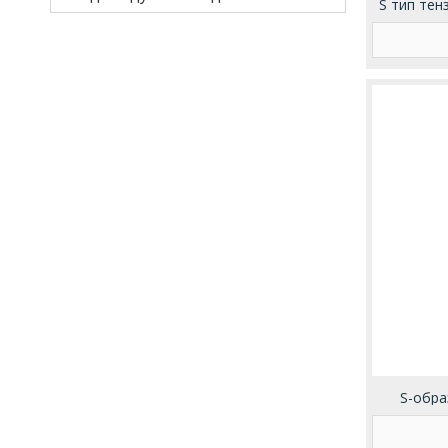
S тип те
S-обра