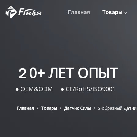
Главная
Товары
２0+ ЛЕТ ОПЫТ
● OEM&ODM ● CE/RoHS/ISO9001
Главная
/
Товары
/
Датчик Силы
/
S-образный Датчи