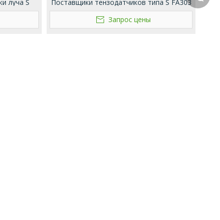
ки луча S
Поставщики тензодатчиков типа S FA303
Запрос цены
Whatsa
Wechat