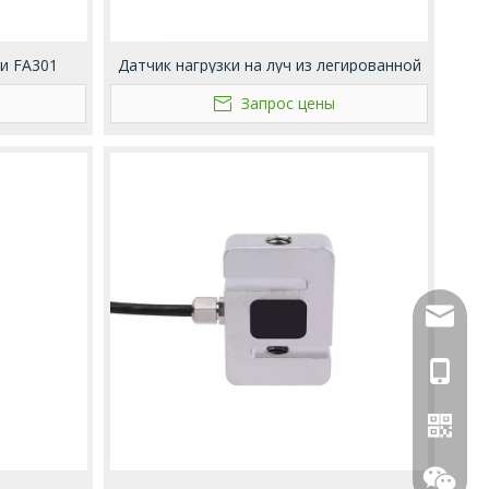
ки FA301
Датчик нагрузки на луч из легированной
стали FA307
Запрос цены
info@fi
+86 189