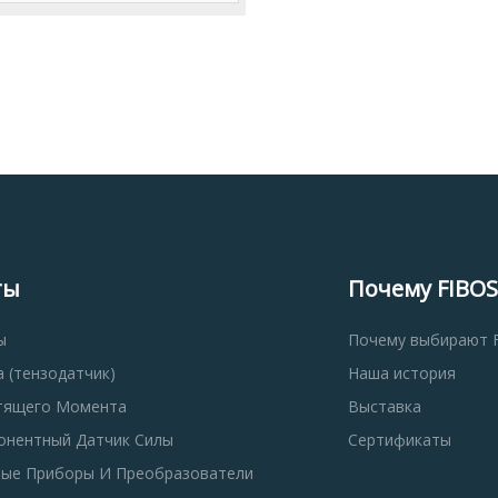
ты
Почему FIBOS
ы
Почему выбирают 
 (тензодатчик)
Наша история
тящего Момента
Выставка
онентный Датчик Силы
Сертификаты
ые Приборы И Преобразователи