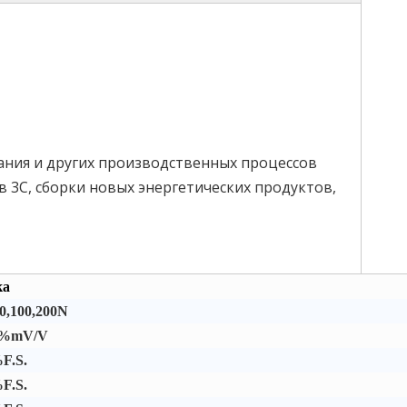
ания и других производственных процессов
 3C, сборки новых энергетических продуктов,
ка
50,100,200N
0%mV/V
F.S.
F.S.