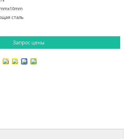
0mmx10mm
ющая сталь
Запрос цены