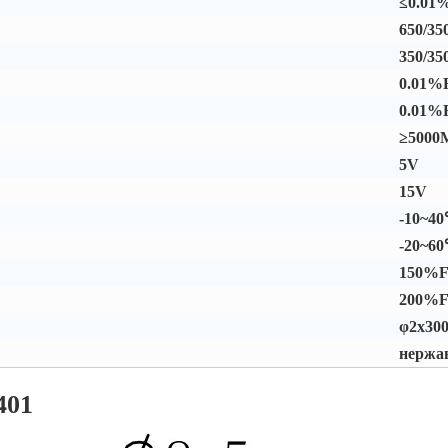
≤0.01%
650/35
350/35
0.01%F
0.01%F
≥5000
5V
15V
-10~4
-20~6
150%F
200%F
φ2x30
нержа
401